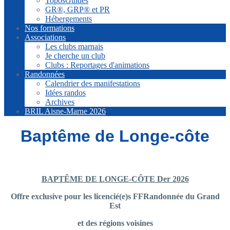
ToposGuides
GR®, GRP® et PR
Hébergements
Nos formations
Associations
Les clubs marnais
Je cherche un club
Clubs : Reportages d'animations
Randonnées
Calendrier des manifestations
Idées randos
Archives
BRIL Aisne-Marne 2026
Baptême de Longe-côte
BAPTÊME DE LONGE-CÔTE Der 2026
Offre exclusive pour les licencié(e)s FFRandonnée du Grand
Est
et des régions voisines