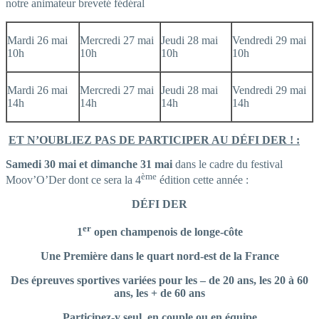
notre animateur breveté fédéral
Mardi 26 mai
Mercredi 27 mai
Jeudi 28 mai
Vendredi 29 mai
10h
10h
10h
10h
Mardi 26 mai
Mercredi 27 mai
Jeudi 28 mai
Vendredi 29 mai
14h
14h
14h
14h
ET N’OUBLIEZ PAS DE PARTICIPER AU DÉFI DER ! :
Samedi 30 mai et dimanche 31 mai
dans le cadre du festival
ème
Moov’O’Der dont ce sera la 4
édition cette année :
DÉFI DER
er
1
open champenois de longe-côte
Une Première dans le quart nord-est de la France
Des épreuves sportives variées pour les – de 20 ans, les 20 à 60
ans, les + de 60 ans
Participez-y seul, en couple ou en équipe